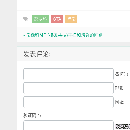
影像科
CTA
造影
« 影像科MRI(核磁共振)平扫和增强的区别
发表评论:
名称(*)
邮箱
网址
验证码(*)