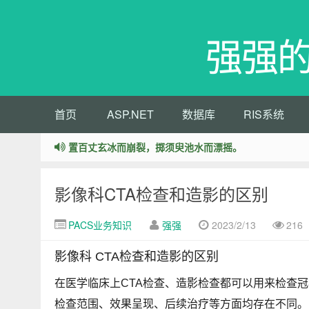
强强
首页
ASP.NET
数据库
RIS系统
置百丈玄冰而崩裂，掷须臾池水而漂摇。
影像科CTA检查和造影的区别
PACS业务知识
强强
2023/2/13
216
影像科 CTA检查和造影的区别
在医学临床上
CTA检查
、
造影检查
都可以用来检查冠
检查范围、效果呈现、后续治疗等方面均存在不同。