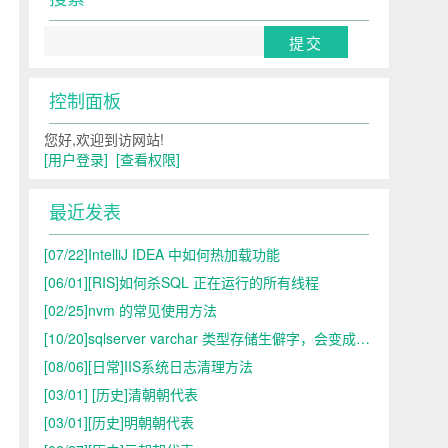
控制面板
您好,欢迎到访网站!
[用户登录]
[查看权限]
最近发表
[07/22]
IntelliJ IDEA 中如何热加载功能
[06/01]
[RIS]如何杀SQL 正在运行的所有线程
[02/25]
nvm 的常见使用方法
[10/20]
sqlserver varchar 类型存储生僻字，会变成问号，而nvarchar类型不会 是什么原理？ （䶮）
[08/06]
[日常]IIS系统日志清理方法
[03/01]
[历史]清朝朝代表
[03/01]
[历史]明朝朝代表