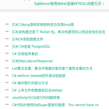
SqlServer使用dblink连接MYSQL详细方式 »
[C#] C#png透明背景图转变白背景bmp图
[C#]该构建还原了 NuGet 包。再次构建项目以将这些包包含在
构建中
[C#]C#读取图像文件
[C#] C#连接 PostgreSQL
C# 应用程序重启
[C#]HttpListenerResponse
List集合去重、集合中根据对象的某个属性去重的方法
(C#,JAVA)
C# winfrom listview控件滚动到底部
C# 操作图片的部分方法
C# 上传文件和数据到后台webapi
JavaScript与C#进行时间戳转换
C#代码中使用SqlSugar更新时报错：You cannot have no