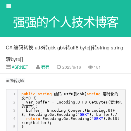
强强的个人技术博客
C# 编码转换 utf8转gbk gbk转utf8 byte[]转string string
转byte[]
ASP.NET
强强
2023/6/16
181
utf8转gbk
1
public
string
编码_utf8到gbk(
string
要转化的
文本) {
2
var buffer = Encoding.UTF8.GetBytes(要转化
的文本);
3
buffer = Encoding.Convert(Encoding.UTF
8, Encoding.GetEncoding(
"GBK"
), buffer);/
4
return
Encoding.GetEncoding(
"GBK"
).GetSt
ring(buffer);
5
}