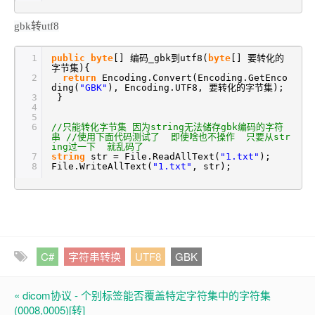
gbk转utf8
1
public
byte
[] 编码_gbk到utf8(
byte
[] 要转化的
字节集){
2
return
Encoding.Convert(Encoding.GetEnco
ding(
"GBK"
), Encoding.UTF8, 要转化的字节集);
3
}
4
5
6
//只能转化字节集 因为string无法储存gbk编码的字符
串 //使用下面代码测试了 即使啥也不操作 只要从str
ing过一下 就乱码了
7
string
str = File.ReadAllText(
"1.txt"
);
8
File.WriteAllText(
"1.txt"
, str);
C#
字符串转换
UTF8
GBK
« dicom协议 - 个别标签能否覆盖特定字符集中的字符集
(0008,0005)[转]