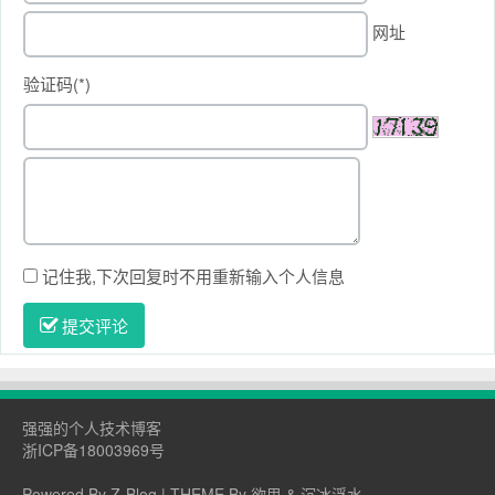
网址
验证码(*)
记住我,下次回复时不用重新输入个人信息
提交评论
强强的个人技术博客
浙ICP备18003969号
Powered By
Z-Blog
| THEME By
欲思
&
沉冰浮水