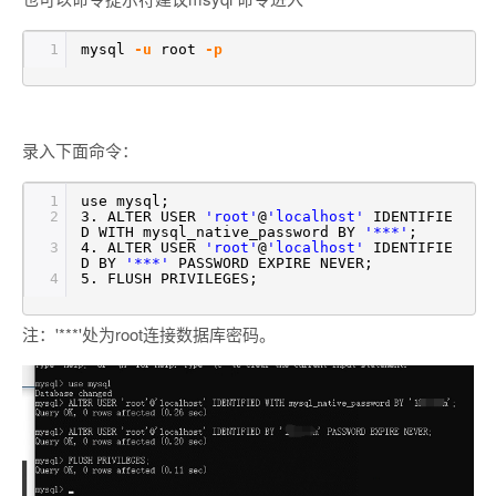
1
mysql
-u
root
-p
录入下面命令：
1
use mysql;
2
3. ALTER USER
'root'
@
'localhost'
IDENTIFIE
D WITH mysql_native_password BY
'***'
;
3
4. ALTER USER
'root'
@
'localhost'
IDENTIFIE
D BY
'***'
PASSWORD EXPIRE NEVER;
4
5. FLUSH PRIVILEGES;
注：'***'处为root连接数据库密码。