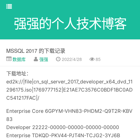
强强的个人技术博客
MSSQL 2017 的下载记录
数据库
强强
2022/4/28
85
下载地址：
ed2k://|file|cn_sql_server_2017_developer_x64_dvd_11
296175.iso|1769777152|E21AE7C3576C0BDF1BC0AD
C541217FAC|/
Enterprise Core 6GPYM-VHN83-PHDM2-Q9T2R-KBV
83
Developer 22222-00000-00000-00000-00000
Enterprise TDKQD-PKV44-PJT4N-TCJG2-3YJ6B