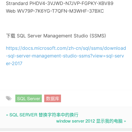
Strandard PHDV4-3VJWD-N7JVP-FGPKY-XBV89
Web WV79P-7K6YG-T7QFN-M3WHF-37BXC
下载 SQL Server Management Studio (SSMS)
https://docs.microsoft.com/zh-cn/sql/ssms/download
-sql-server-management-studio-ssms?view=sql-serv
er-2017
SQL Server
数据库
« SQL SERVER 替换字符串中的换行
window server 2012 显示我的电脑 »