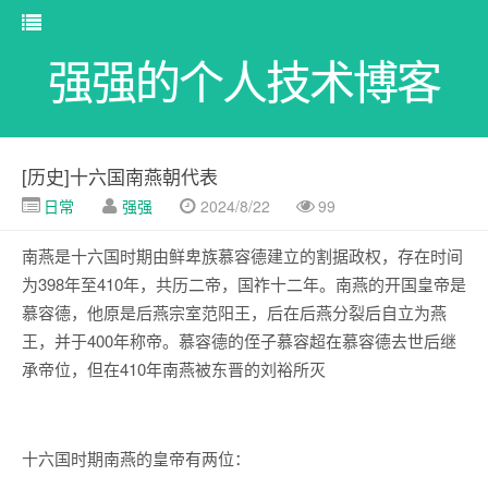
强强的个人技术博客
[历史]十六国南燕朝代表
日常
强强
2024/8/22
99
南燕是十六国时期由鲜卑族慕容德建立的割据政权，存在时间
为398年至410年，共历二帝，国祚十二年。南燕的开国皇帝是
慕容德，他原是后燕宗室范阳王，后在后燕分裂后自立为燕
王，并于400年称帝。慕容德的侄子慕容超在慕容德去世后继
承帝位，但在410年南燕被东晋的刘裕所灭
十六国时期南燕的皇帝有两位：