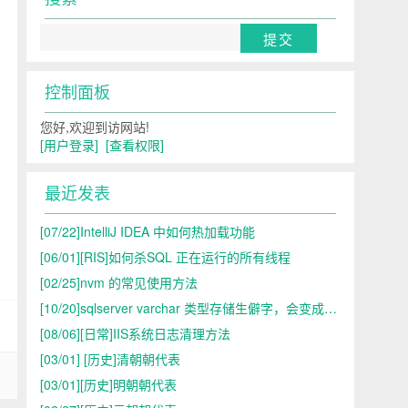
控制面板
您好,欢迎到访网站!
[用户登录]
[查看权限]
最近发表
[07/22]
IntelliJ IDEA 中如何热加载功能
[06/01]
[RIS]如何杀SQL 正在运行的所有线程
[02/25]
nvm 的常见使用方法
[10/20]
sqlserver varchar 类型存储生僻字，会变成问号，而nvarchar类型不会 是什么原理？ （䶮）
[08/06]
[日常]IIS系统日志清理方法
[03/01]
[历史]清朝朝代表
[03/01]
[历史]明朝朝代表