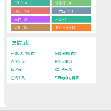
QT
(18)
信号槽
(3)
历史
(65)
十六国
(17)
三国
(3)
南朝
(4)
北朝
(5)
五代十国
(15)
友情链接
在线JSON格式化
在线xml格式化
百度翻译
有道云笔记
博客园
SQL格式化
在线工具
Z-Blog官方博客