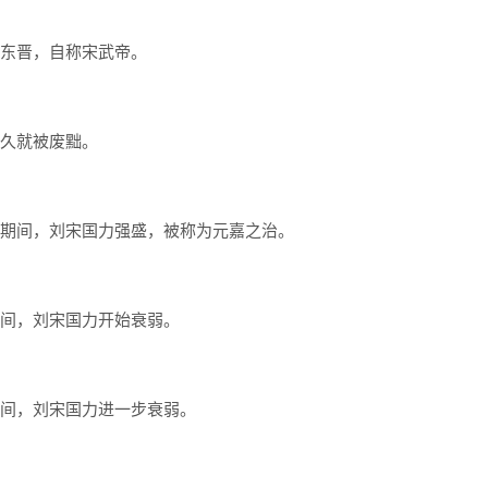
翻了东晋，自称宋武帝。
后不久就被废黜。
他在位期间，刘宋国力强盛，被称为元嘉之治。
位期间，刘宋国力开始衰弱。
位期间，刘宋国力进一步衰弱。