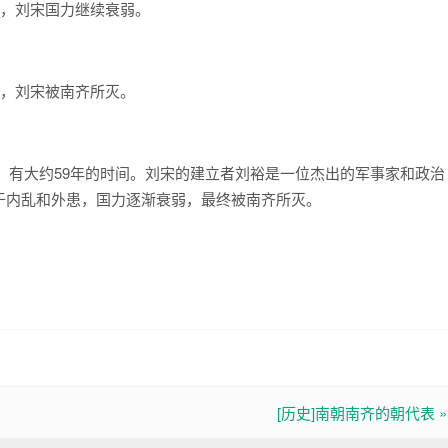
期间，刘宋国力继续衰弱。
期间，刘宋被南齐所灭。
年，有大约59年的时间。刘宋的建立者刘裕是一位杰出的军事家和政治
于内乱和外患，国力逐渐衰弱，最终被南齐所灭。
[历史]南朝南齐的朝代表 »