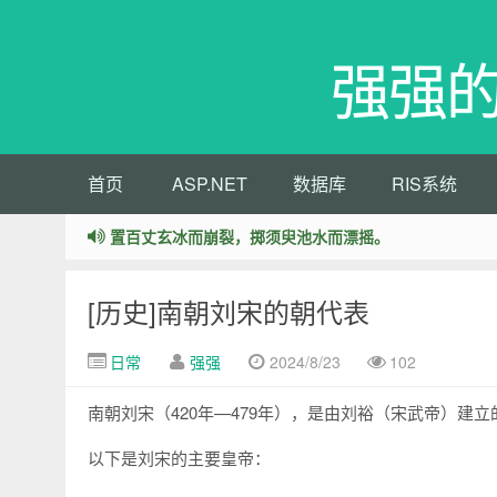
强强
首页
ASP.NET
数据库
RIS系统
置百丈玄冰而崩裂，掷须臾池水而漂摇。
[历史]南朝刘宋的朝代表
日常
强强
2024/8/23
102
南朝刘宋（420年—479年），是由刘裕（宋武帝）建
以下是刘宋的主要皇帝：