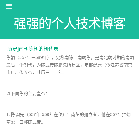
强强的个人技术博客
[历史]南朝陈朝的朝代表
陈朝（557年－589年），史称南陈、南朝陈，是南北朝时期的南朝
最后一个朝代，为陈武帝陈霸先所建立，定都建康（今江苏省南京
市）。传五帝，共历三十二年。
以下南陈的主要皇帝：
1. 陈霸先（557年-559年在位）：南陈的建立者，他在557年推翻
南梁，自称陈武帝。