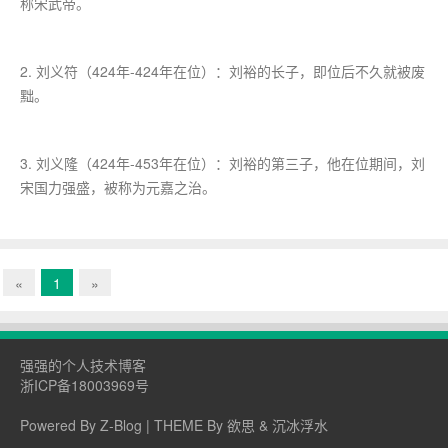
称宋武帝。
2. 刘义符（424年-424年在位）：刘裕的长子，即位后不久就被废
黜。
3. 刘义隆（424年-453年在位）：刘裕的第三子，他在位期间，刘
宋国力强盛，被称为元嘉之治。
«
1
»
强强的个人技术博客
浙ICP备18003969号
Powered By
Z-Blog
| THEME By
欲思
&
沉冰浮水